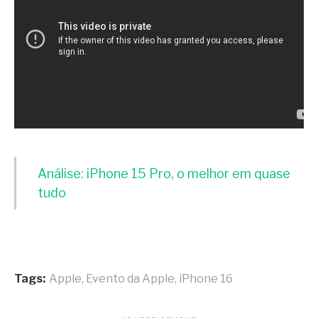
Análise: iPhone 15 Pro, o melhor em quase
tudo
Tags:
Apple
,
Evento da Apple
,
iPhone 16