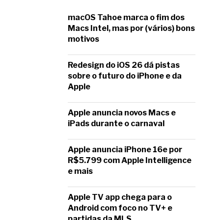
macOS Tahoe marca o fim dos
Macs Intel, mas por (vários) bons
motivos
Redesign do iOS 26 dá pistas
sobre o futuro do iPhone e da
Apple
Apple anuncia novos Macs e
iPads durante o carnaval
Apple anuncia iPhone 16e por
R$5.799 com Apple Intelligence
e mais
Apple TV app chega para o
Android com foco no TV+ e
partidas da MLS