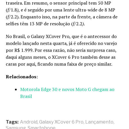
traseira. Em resumo, o sensor principal tem 50 MP
(
f/
1.8
)
, e é seguido por uma lente ultra-wide de 8 MP
(
f
/2.2). Enquanto isso, na parte da frente, a câmera de
selfies têm 13 MP de resolução (
f/
2.2
)
.
No Brasil, o Galaxy XCover Pro, que é o antecessor do
modelo lançado nesta quarta, já é oferecido no varejo
por R$ 1.999. Por essa razão, não seria surpresa caso,
daqui alguns meses, o XCover 6 Pro também desse as
caras por aqui, ficando numa faixa de preço similar.
Relacionados:
Motorola Edge 30 e novos Moto G chegam ao
Brasil
Tags:
Android
,
Galaxy XCover 6 Pro
,
Lançamento
,
Samsung
,
Smartphone