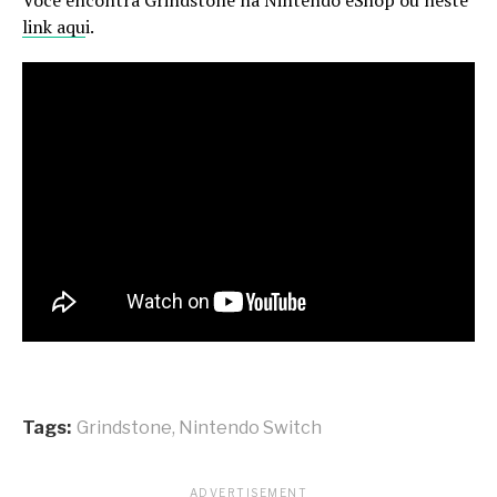
link aqu
i.
Tags:
Grindstone
,
Nintendo Switch
ADVERTISEMENT