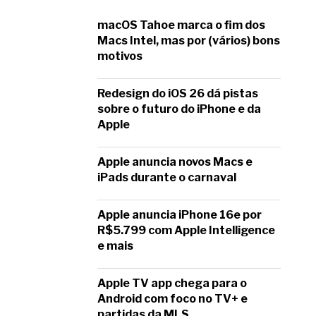
macOS Tahoe marca o fim dos
Macs Intel, mas por (vários) bons
motivos
Redesign do iOS 26 dá pistas
sobre o futuro do iPhone e da
Apple
Apple anuncia novos Macs e
iPads durante o carnaval
Apple anuncia iPhone 16e por
R$5.799 com Apple Intelligence
e mais
Apple TV app chega para o
Android com foco no TV+ e
partidas da MLS