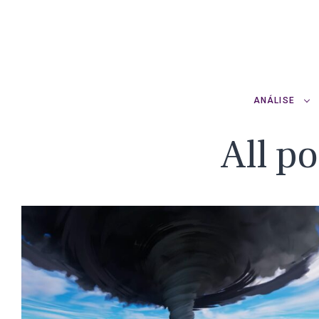
ANÁLISE
All po