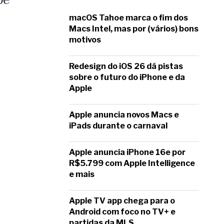
macOS Tahoe marca o fim dos
Macs Intel, mas por (vários) bons
motivos
Redesign do iOS 26 dá pistas
sobre o futuro do iPhone e da
Apple
Apple anuncia novos Macs e
iPads durante o carnaval
Apple anuncia iPhone 16e por
R$5.799 com Apple Intelligence
e mais
Apple TV app chega para o
Android com foco no TV+ e
partidas da MLS