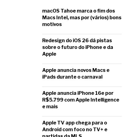
macOS Tahoe marca o fim dos
Macs Intel, mas por (vários) bons
motivos
Redesign do iOS 26 dá pistas
sobre o futuro do iPhone e da
Apple
Apple anuncia novos Macs e
iPads durante o carnaval
Apple anuncia iPhone 16e por
R$5.799 com Apple Intelligence
e mais
Apple TV app chega para o
Android com foco no TV+ e
partidas da MLS