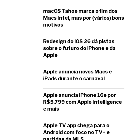
macOS Tahoe marca o fim dos
Macs Intel, mas por (vários) bons
motivos
Redesign do iOS 26 dá pistas
sobre o futuro do iPhone e da
Apple
Apple anuncia novos Macs e
iPads durante o carnaval
Apple anuncia iPhone 16e por
R$5.799 com Apple Intelligence
e mais
Apple TV app chega para o
Android com foco no TV+ e
partidas da MLS