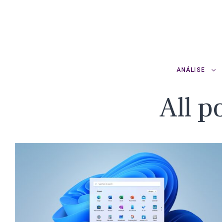
ANÁLISE
All p