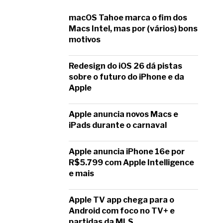
macOS Tahoe marca o fim dos
Macs Intel, mas por (vários) bons
motivos
Redesign do iOS 26 dá pistas
sobre o futuro do iPhone e da
Apple
Apple anuncia novos Macs e
iPads durante o carnaval
Apple anuncia iPhone 16e por
R$5.799 com Apple Intelligence
e mais
Apple TV app chega para o
Android com foco no TV+ e
partidas da MLS