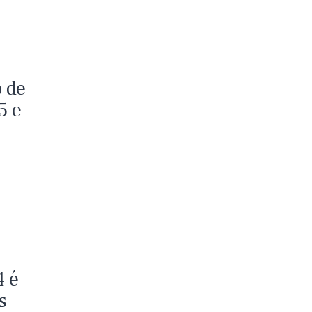
 de
5 e
4 é
s